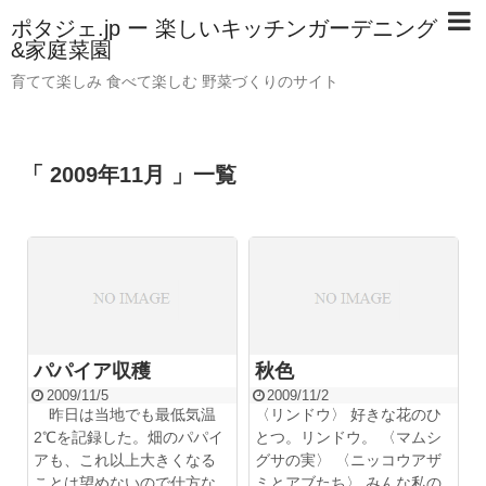
ポタジェ.jp ー 楽しいキッチンガーデニング
&家庭菜園
育てて楽しみ 食べて楽しむ 野菜づくりのサイト
「 2009年11月 」一覧
パパイア収穫
秋色
2009/11/5
2009/11/2
昨日は当地でも最低気温
〈リンドウ〉 好きな花のひ
2℃を記録した。畑のパパイ
とつ。リンドウ。 〈マムシ
アも、これ以上大きくなる
グサの実〉 〈ニッコウアザ
ことは望めないので仕方な
ミとアブたち〉 みんな私の