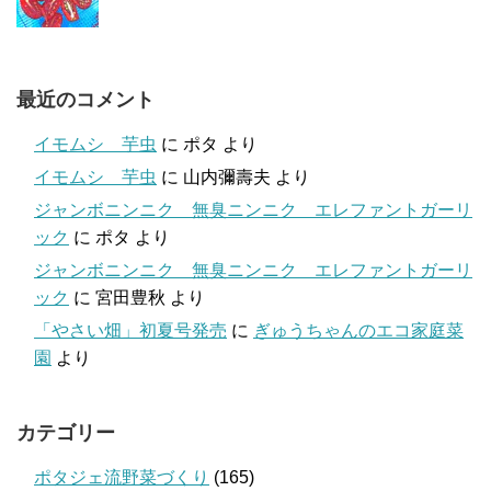
最近のコメント
イモムシ 芋虫
に
ポタ
より
イモムシ 芋虫
に
山内彌壽夫
より
ジャンボニンニク 無臭ニンニク エレファントガーリ
ック
に
ポタ
より
ジャンボニンニク 無臭ニンニク エレファントガーリ
ック
に
宮田豊秋
より
「やさい畑」初夏号発売
に
ぎゅうちゃんのエコ家庭菜
園
より
カテゴリー
ポタジェ流野菜づくり
(165)