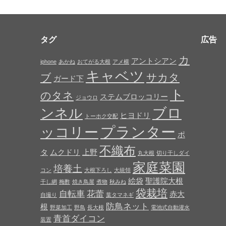
タグ
広告
カ
アントシアン
iphone
あかね
おてがる大根
アメ横
キャベツ
ブ
サカタ
ガード下
ト
のタネ
ステムブロッコリー
ジョウロ
ブロ
ンネル
ヒヨドリ
トーホク交配
プランター
ッコリー
ポ
不織布
タ
ムクドリ
上野
丸大根
切り干しダイ
家庭菜園
培養土
コン
大根下ろし
大統領
絵袋
聖護院大根
干し網
梅酢
焼き鳥屋
煮物
秋みね
袋栽培
自転車
花蕾
赤大
自撮り
葉タマネギ
防鳥ネット
根
野菜加工
野鳥
長大根
電池式自動灌水
青首ダイコン
装置