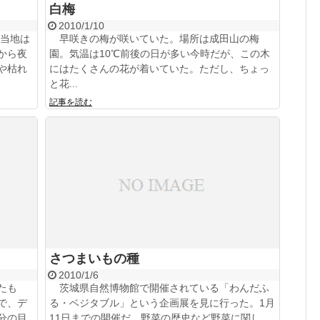
白梅
2010/1/10
当地は
早咲きの梅が咲いていた。場所は成田山の梅
から夜
園。気温は10℃前後の日が多い今時だが、この木
や枯れ
にはたくさんの花が着いていた。ただし、ちょっ
と花...
記事を読む
さつまいもの種
2010/1/6
たも
茨城県自然博物館で開催されている「わんだふ
で、デ
る・ベジタブル」という企画展を見に行った。1月
分の目
11日までの開催だ。野菜の歴史など野菜に関し