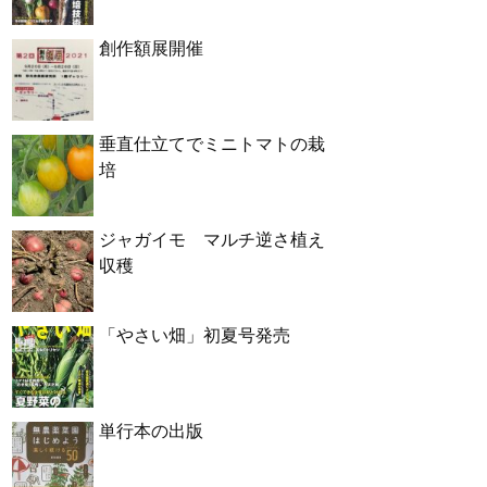
創作額展開催
垂直仕立てでミニトマトの栽
培
ジャガイモ マルチ逆さ植え
収穫
「やさい畑」初夏号発売
単行本の出版