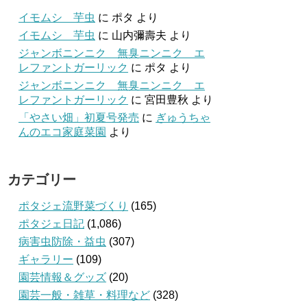
イモムシ 芋虫
に
ポタ
より
イモムシ 芋虫
に
山内彌壽夫
より
ジャンボニンニク 無臭ニンニク エ
レファントガーリック
に
ポタ
より
ジャンボニンニク 無臭ニンニク エ
レファントガーリック
に
宮田豊秋
より
「やさい畑」初夏号発売
に
ぎゅうちゃ
んのエコ家庭菜園
より
カテゴリー
ポタジェ流野菜づくり
(165)
ポタジェ日記
(1,086)
病害虫防除・益虫
(307)
ギャラリー
(109)
園芸情報＆グッズ
(20)
園芸一般・雑草・料理など
(328)