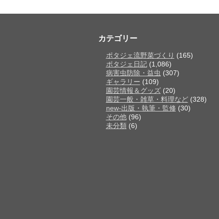
カテゴリー
ポタジェ流野菜づくり
(165)
ポタジェ日記
(1,086)
病害虫防除・益虫
(307)
ギャラリー
(109)
園芸情報＆グッズ
(20)
園芸一般・雑草・料理など
(328)
new-出版・執筆・監修
(30)
その他
(96)
未分類
(6)