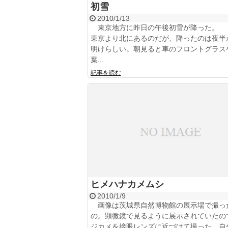
初雪
2010/1/13
東京地方に昨日の午後初雪が降った。 
東京より北にあるのだが、降ったのは夜半
明けらしい。朝見ると車のフロントグラス
葉...
記事を読む
ヒメハナカメムシ
2010/1/9
画像は茨城県自然博物館の展示場で撮っ
の。顕微鏡で見るように展示されていたの
ジカメを接眼レンズに近づけて撮った。自