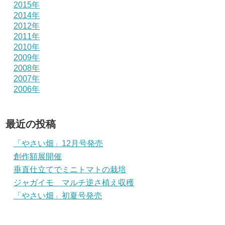
2015年
2014年
2012年
2011年
2010年
2009年
2008年
2007年
2006年
最近の投稿
「やさい畑」12月号発売
創作額展開催
垂直仕立てでミニトマトの栽培
ジャガイモ マルチ逆さ植え収穫
「やさい畑」初夏号発売