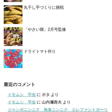
丸干し芋づくりに挑戦
「やさい畑」2月号監修
ドライトマト作り
最近のコメント
イモムシ 芋虫
に
ポタ
より
イモムシ 芋虫
に
山内彌壽夫
より
ジャンボニンニク 無臭ニンニク エレファントガーリ