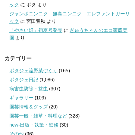
ック
に
ポタ
より
ジャンボニンニク 無臭ニンニク エレファントガーリ
ック
に
宮田豊秋
より
「やさい畑」初夏号発売
に
ぎゅうちゃんのエコ家庭菜
園
より
カテゴリー
ポタジェ流野菜づくり
(165)
ポタジェ日記
(1,086)
病害虫防除・益虫
(307)
ギャラリー
(109)
園芸情報＆グッズ
(20)
園芸一般・雑草・料理など
(328)
new-出版・執筆・監修
(30)
その他
(96)