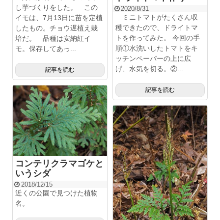
し芋づくりをした。 この
2020/8/31
ミニトマトがたくさん収
イモは、7月13日に苗を定植
穫できたので、ドライトマ
したもの。チョウ遅植え栽
トを作ってみた。 今回の手
培だ。 品種は安納紅イ
順①水洗いしたトマトをキ
モ。保存してあっ...
ッチンペーパーの上に広
げ、水気を切る。②...
記事を読む
記事を読む
コンテリクラマゴケと
いうシダ
2018/12/15
近くの公園で見つけた植物
名。