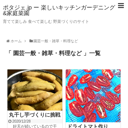
ポタジェ.jp ー 楽しいキッチンガーデニング
&家庭菜園
育てて楽しみ 食べて楽しむ 野菜づくりのサイト
ホーム
園芸一般・雑草・料理など
「 園芸一般・雑草・料理など 」一覧
丸干し芋づくりに挑戦
2020/12/28
ドライトマト作り
好天が続いているので干