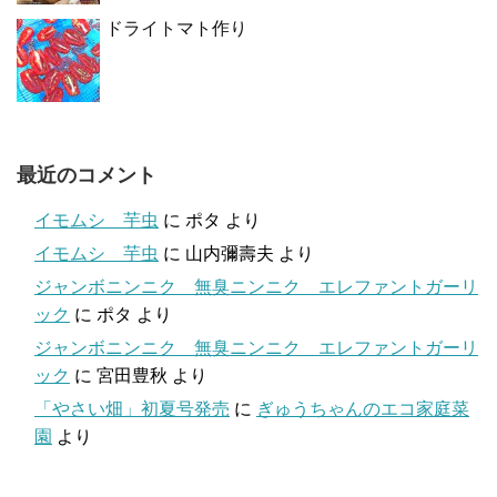
ドライトマト作り
最近のコメント
イモムシ 芋虫
に
ポタ
より
イモムシ 芋虫
に
山内彌壽夫
より
ジャンボニンニク 無臭ニンニク エレファントガーリ
ック
に
ポタ
より
ジャンボニンニク 無臭ニンニク エレファントガーリ
ック
に
宮田豊秋
より
「やさい畑」初夏号発売
に
ぎゅうちゃんのエコ家庭菜
園
より