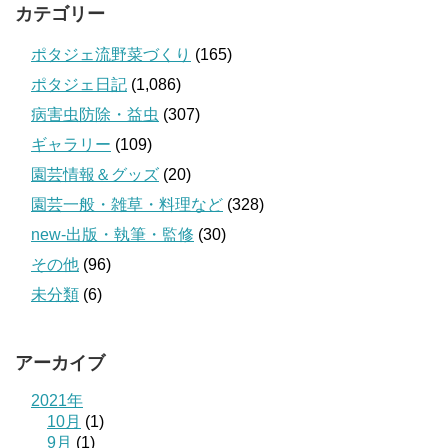
カテゴリー
ポタジェ流野菜づくり
(165)
ポタジェ日記
(1,086)
病害虫防除・益虫
(307)
ギャラリー
(109)
園芸情報＆グッズ
(20)
園芸一般・雑草・料理など
(328)
new-出版・執筆・監修
(30)
その他
(96)
未分類
(6)
アーカイブ
2021年
10月
(1)
9月
(1)