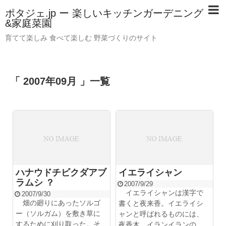
ポタジェ.jp ー 楽しいキッチンガーデニング
&家庭菜園
育てて楽しみ 食べて楽しむ 野菜づくりのサイト
「 2007年09月 」一覧
ハナウドチビクダアブ
イエライシャン
ラムシ ？
2007/9/29
イエライシャンは漢字で
2007/9/30
畑の廻りにあったソルゴ
書くと夜来香。イエライシ
ー（ソルガム）を敷き草に
ャンと呼ばれるものには、
するために刈り取った。そ
夜香木、イランイランの