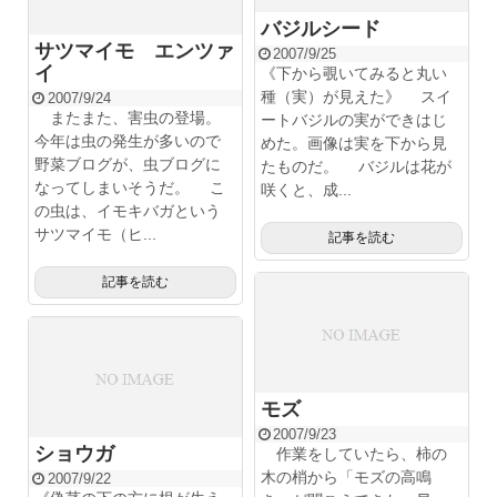
バジルシード
サツマイモ エンツァ
2007/9/25
イ
《下から覗いてみると丸い
種（実）が見えた》 スイ
2007/9/24
またまた、害虫の登場。
ートバジルの実ができはじ
今年は虫の発生が多いので
めた。画像は実を下から見
野菜ブログが、虫ブログに
たものだ。 バジルは花が
なってしまいそうだ。 こ
咲くと、成...
の虫は、イモキバガという
サツマイモ（ヒ...
記事を読む
記事を読む
モズ
2007/9/23
ショウガ
作業をしていたら、柿の
木の梢から「モズの高鳴
2007/9/22