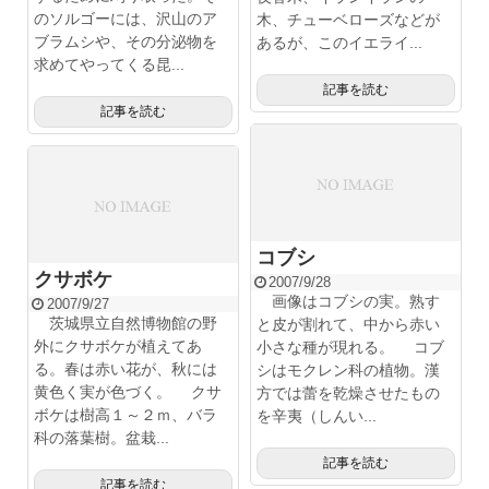
のソルゴーには、沢山のア
木、チューベローズなどが
ブラムシや、その分泌物を
あるが、このイエライ...
求めてやってくる昆...
記事を読む
記事を読む
コブシ
クサボケ
2007/9/28
画像はコブシの実。熟す
2007/9/27
茨城県立自然博物館の野
と皮が割れて、中から赤い
外にクサボケが植えてあ
小さな種が現れる。 コブ
る。春は赤い花が、秋には
シはモクレン科の植物。漢
黄色く実が色づく。 クサ
方では蕾を乾燥させたもの
ボケは樹高１～２ｍ、バラ
を辛夷（しんい...
科の落葉樹。盆栽...
記事を読む
記事を読む