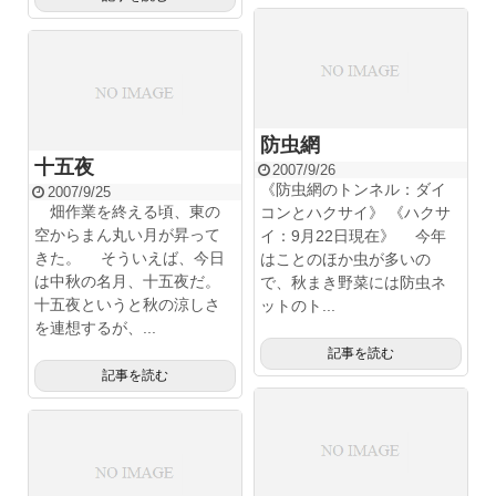
防虫網
十五夜
2007/9/26
《防虫網のトンネル：ダイ
2007/9/25
畑作業を終える頃、東の
コンとハクサイ》 《ハクサ
空からまん丸い月が昇って
イ：9月22日現在》 今年
きた。 そういえば、今日
はことのほか虫が多いの
は中秋の名月、十五夜だ。
で、秋まき野菜には防虫ネ
十五夜というと秋の涼しさ
ットのト...
を連想するが、...
記事を読む
記事を読む