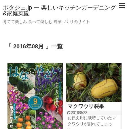
ポタジェ.jp ー 楽しいキッチンガーデニング
&家庭菜園
育てて楽しみ 食べて楽しむ 野菜づくりのサイト
「 2016年08月 」一覧
マクワウリ裂果
2016/8/23
お供え用に栽培していたマ
クワウリが割れてしまっ