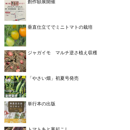
創作額展開催
垂直仕立てでミニトマトの栽培
ジャガイモ マルチ逆さ植え収穫
「やさい畑」初夏号発売
単行本の出版
トマトあと寒起こし