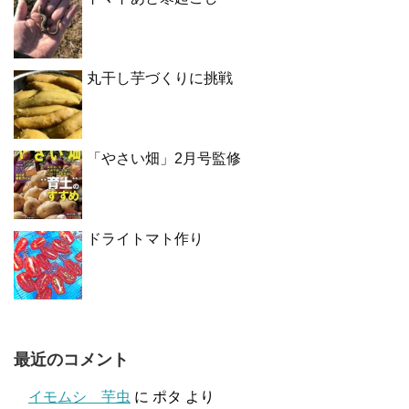
丸干し芋づくりに挑戦
「やさい畑」2月号監修
ドライトマト作り
最近のコメント
イモムシ 芋虫
に
ポタ
より