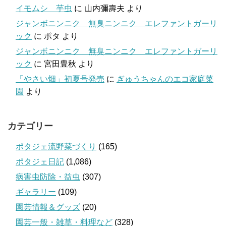
イモムシ 芋虫
に
山内彌壽夫
より
ジャンボニンニク 無臭ニンニク エレファントガーリ
ック
に
ポタ
より
ジャンボニンニク 無臭ニンニク エレファントガーリ
ック
に
宮田豊秋
より
「やさい畑」初夏号発売
に
ぎゅうちゃんのエコ家庭菜
園
より
カテゴリー
ポタジェ流野菜づくり
(165)
ポタジェ日記
(1,086)
病害虫防除・益虫
(307)
ギャラリー
(109)
園芸情報＆グッズ
(20)
園芸一般・雑草・料理など
(328)