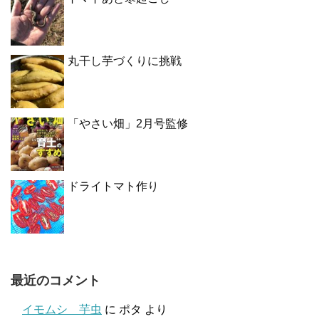
丸干し芋づくりに挑戦
「やさい畑」2月号監修
ドライトマト作り
最近のコメント
イモムシ 芋虫
に
ポタ
より