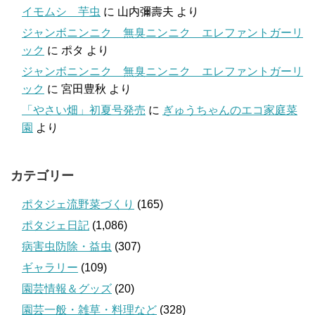
イモムシ 芋虫
に
山内彌壽夫
より
ジャンボニンニク 無臭ニンニク エレファントガーリ
ック
に
ポタ
より
ジャンボニンニク 無臭ニンニク エレファントガーリ
ック
に
宮田豊秋
より
「やさい畑」初夏号発売
に
ぎゅうちゃんのエコ家庭菜
園
より
カテゴリー
ポタジェ流野菜づくり
(165)
ポタジェ日記
(1,086)
病害虫防除・益虫
(307)
ギャラリー
(109)
園芸情報＆グッズ
(20)
園芸一般・雑草・料理など
(328)