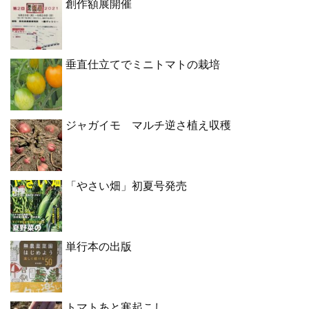
創作額展開催
垂直仕立てでミニトマトの栽培
ジャガイモ マルチ逆さ植え収穫
「やさい畑」初夏号発売
単行本の出版
トマトあと寒起こし