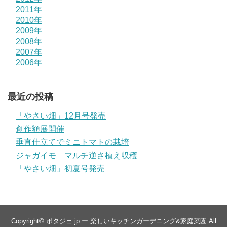
2011年
2010年
2009年
2008年
2007年
2006年
最近の投稿
「やさい畑」12月号発売
創作額展開催
垂直仕立てでミニトマトの栽培
ジャガイモ マルチ逆さ植え収穫
「やさい畑」初夏号発売
Copyright©
ポタジェ.jp ー 楽しいキッチンガーデニング&家庭菜園
All