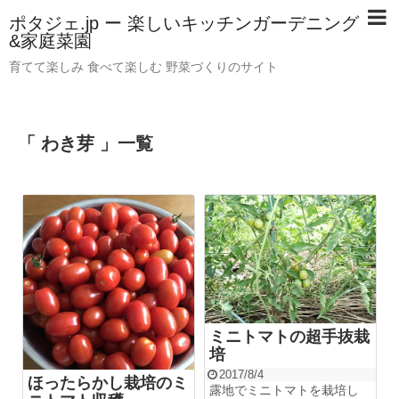
ポタジェ.jp ー 楽しいキッチンガーデニング
&家庭菜園
育てて楽しみ 食べて楽しむ 野菜づくりのサイト
「 わき芽 」一覧
ミニトマトの超手抜栽
培
2017/8/4
ほったらかし栽培のミ
露地でミニトマトを栽培し