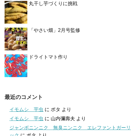
丸干し芋づくりに挑戦
「やさい畑」2月号監修
ドライトマト作り
最近のコメント
イモムシ 芋虫
に
ポタ
より
イモムシ 芋虫
に
山内彌壽夫
より
ジャンボニンニク 無臭ニンニク エレファントガーリ
ック
に
ポタ
より