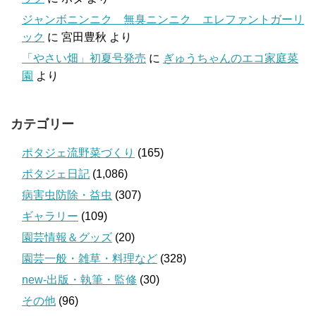
ジャンボニンニク 無臭ニンニク エレファントガーリ
ック
に
宮田豊秋
より
「やさい畑」初夏号発売
に
ぎゅうちゃんのエコ家庭菜
園
より
カテゴリー
ポタジェ流野菜づくり
(165)
ポタジェ日記
(1,086)
病害虫防除・益虫
(307)
ギャラリー
(109)
園芸情報＆グッズ
(20)
園芸一般・雑草・料理など
(328)
new-出版・執筆・監修
(30)
その他
(96)