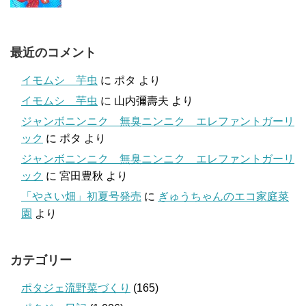
最近のコメント
イモムシ 芋虫
に
ポタ
より
イモムシ 芋虫
に
山内彌壽夫
より
ジャンボニンニク 無臭ニンニク エレファントガーリ
ック
に
ポタ
より
ジャンボニンニク 無臭ニンニク エレファントガーリ
ック
に
宮田豊秋
より
「やさい畑」初夏号発売
に
ぎゅうちゃんのエコ家庭菜
園
より
カテゴリー
ポタジェ流野菜づくり
(165)