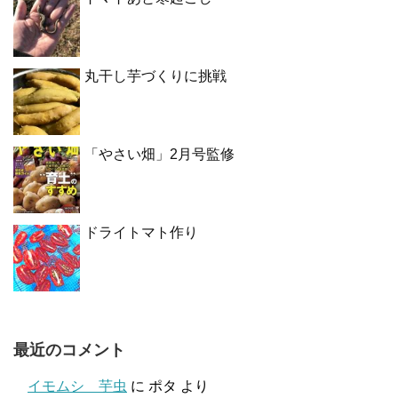
丸干し芋づくりに挑戦
「やさい畑」2月号監修
ドライトマト作り
最近のコメント
イモムシ 芋虫
に
ポタ
より