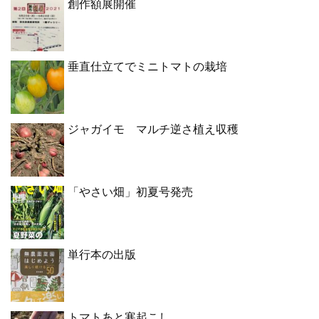
創作額展開催
垂直仕立てでミニトマトの栽培
ジャガイモ マルチ逆さ植え収穫
「やさい畑」初夏号発売
単行本の出版
トマトあと寒起こし