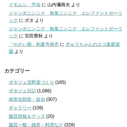
イモムシ 芋虫
に
山内彌壽夫
より
ジャンボニンニク 無臭ニンニク エレファントガーリ
ック
に
ポタ
より
ジャンボニンニク 無臭ニンニク エレファントガーリ
ック
に
宮田豊秋
より
「やさい畑」初夏号発売
に
ぎゅうちゃんのエコ家庭菜
園
より
カテゴリー
ポタジェ流野菜づくり
(165)
ポタジェ日記
(1,086)
病害虫防除・益虫
(307)
ギャラリー
(109)
園芸情報＆グッズ
(20)
園芸一般・雑草・料理など
(328)