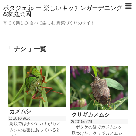
ポタジェ.jp ー 楽しいキッチンガーデニング
&家庭菜園
育てて楽しみ 食べて楽しむ 野菜づくりのサイト
「 ナシ 」一覧
カメムシ
クサギカメムシ
2018/9/28
2015/5/28
鳥取ではナシやカキがカメ
ポタケの縁でカメムシを
ムシの被害にあっていると
見つけた。クサギカメムシ