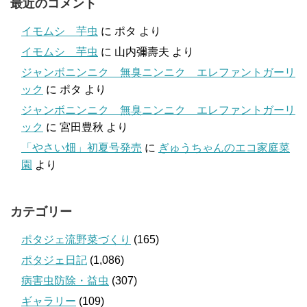
最近のコメント
イモムシ 芋虫
に
ポタ
より
イモムシ 芋虫
に
山内彌壽夫
より
ジャンボニンニク 無臭ニンニク エレファントガーリ
ック
に
ポタ
より
ジャンボニンニク 無臭ニンニク エレファントガーリ
ック
に
宮田豊秋
より
「やさい畑」初夏号発売
に
ぎゅうちゃんのエコ家庭菜
園
より
カテゴリー
ポタジェ流野菜づくり
(165)
ポタジェ日記
(1,086)
病害虫防除・益虫
(307)
ギャラリー
(109)