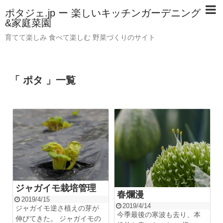
ポタジェ.jp ー 楽しいキッチンガーデニング
&家庭菜園
育てて楽しみ 食べて楽しむ 野菜づくりのサイト
「 ポタ 」一覧
ジャガイモ栽培管理
春爛漫
2019/4/15
2019/4/14
ジャガイモ逆さ植えの芽が
今季最後の寒波も去り、本
伸びてきた。 ジャガイモの