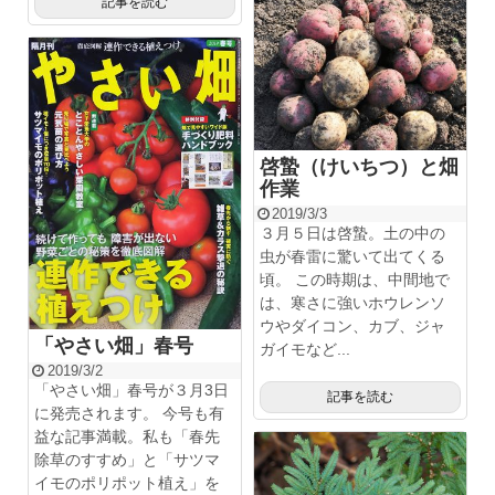
記事を読む
啓蟄（けいちつ）と畑
作業
2019/3/3
３月５日は啓蟄。土の中の
虫が春雷に驚いて出てくる
頃。 この時期は、中間地で
は、寒さに強いホウレンソ
ウやダイコン、カブ、ジャ
「やさい畑」春号
ガイモなど...
2019/3/2
「やさい畑」春号が３月3日
記事を読む
に発売されます。 今号も有
益な記事満載。私も「春先
除草のすすめ」と「サツマ
イモのポリポット植え」を