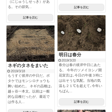
（にじゅうしせっき）があ
る。その節気...
記事を読む
記事を読む
明日は春分
2019/3/20
春分は春の彼岸中日にあた
ネギのタネをまいた
る。 今年のソメイヨシノ開
2019/3/18
花宣言は､今日の午後３時に
もうすぐ彼岸の中日だ。ポ
は出そうな気配。当地の気
タケではモンシロチョウも
温も２１℃を超えて､今年い
舞い始めた。 ネギの品種は､
ちばん...
越ヶ谷一本太。以前は一般
的な品種だったが、最近で
は作る人...
記事を読む