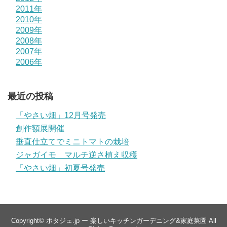
2011年
2010年
2009年
2008年
2007年
2006年
最近の投稿
「やさい畑」12月号発売
創作額展開催
垂直仕立てでミニトマトの栽培
ジャガイモ マルチ逆さ植え収穫
「やさい畑」初夏号発売
Copyright©
ポタジェ.jp ー 楽しいキッチンガーデニング&家庭菜園
All