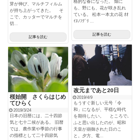
格的な春になった。 畑に
芽が伸び、マルチフィルム
も、野にも、花が咲き乱れ
が持ち上がってきた。 そ
ている。 松本一本太の花 ｵｵ
こで、カッターでマルチを
ｲﾇﾉﾌｸﾞﾘ ...
切...
記事を読む
記事を読む
改元まであと20日
桜始開 さくらはじめ
2019/4/9
てひらく
もうすぐ新しい元号「令
和」になるが、平穏な時代
2019/3/24
日本の旧暦には、二十四節
を期待したい。 ところで､
気と七十二候がある。 旧暦
ふと思い出したのが、昭和
では、農作業や季節の行事
天皇が崩御された日のこ
の指標として二十四節気
と。夕方、電...