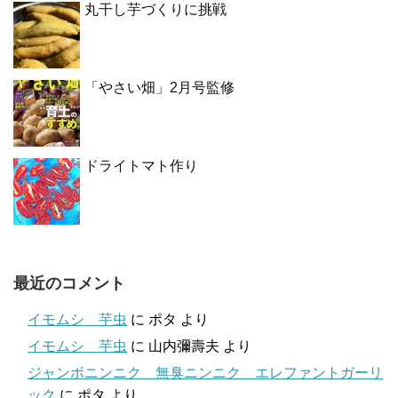
丸干し芋づくりに挑戦
「やさい畑」2月号監修
ドライトマト作り
最近のコメント
イモムシ 芋虫
に
ポタ
より
イモムシ 芋虫
に
山内彌壽夫
より
ジャンボニンニク 無臭ニンニク エレファントガーリ
ック
に
ポタ
より