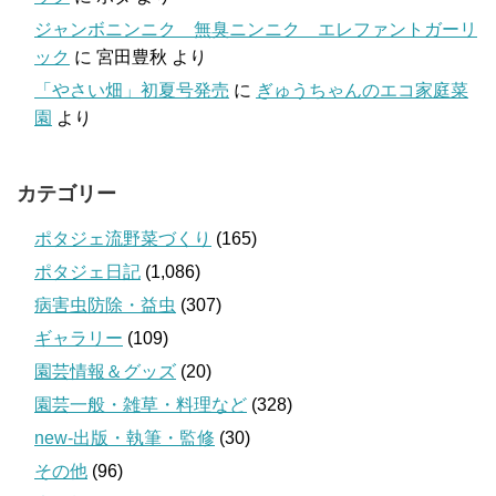
ジャンボニンニク 無臭ニンニク エレファントガーリ
ック
に
宮田豊秋
より
「やさい畑」初夏号発売
に
ぎゅうちゃんのエコ家庭菜
園
より
カテゴリー
ポタジェ流野菜づくり
(165)
ポタジェ日記
(1,086)
病害虫防除・益虫
(307)
ギャラリー
(109)
園芸情報＆グッズ
(20)
園芸一般・雑草・料理など
(328)
new-出版・執筆・監修
(30)
その他
(96)