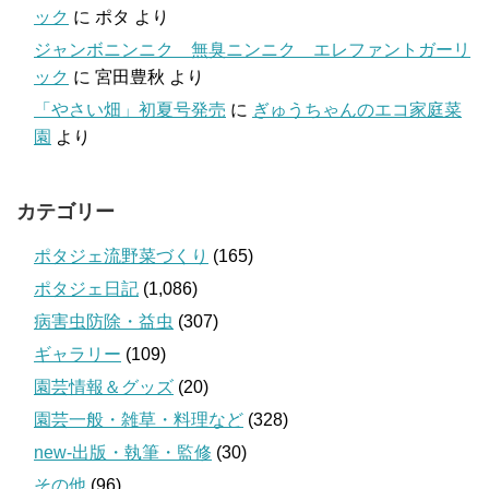
ック
に
ポタ
より
ジャンボニンニク 無臭ニンニク エレファントガーリ
ック
に
宮田豊秋
より
「やさい畑」初夏号発売
に
ぎゅうちゃんのエコ家庭菜
園
より
カテゴリー
ポタジェ流野菜づくり
(165)
ポタジェ日記
(1,086)
病害虫防除・益虫
(307)
ギャラリー
(109)
園芸情報＆グッズ
(20)
園芸一般・雑草・料理など
(328)
new-出版・執筆・監修
(30)
その他
(96)