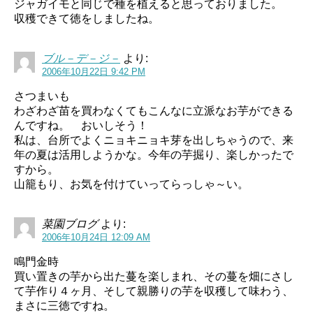
ジャガイモと同じで種を植えると思っておりました。
収穫できて徳をしましたね。
ブル－デ－ジ－
より:
2006年10月22日 9:42 PM
さつまいも
わざわざ苗を買わなくてもこんなに立派なお芋ができる
んですね。 おいしそう！
私は、台所でよくニョキニョキ芽を出しちゃうので、来
年の夏は活用しようかな。今年の芋掘り、楽しかったで
すから。
山籠もり、お気を付けていってらっしゃ～い。
菜園ブログ
より:
2006年10月24日 12:09 AM
鳴門金時
買い置きの芋から出た蔓を楽しまれ、その蔓を畑にさし
て芋作り４ヶ月、そして親勝りの芋を収穫して味わう、
まさに三徳ですね。