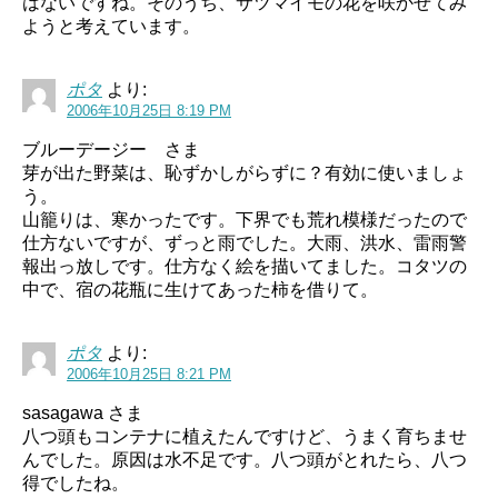
はないですね。そのうち、サツマイモの花を咲かせてみ
ようと考えています。
ポタ
より:
2006年10月25日 8:19 PM
ブルーデージー さま
芽が出た野菜は、恥ずかしがらずに？有効に使いましょ
う。
山籠りは、寒かったです。下界でも荒れ模様だったので
仕方ないですが、ずっと雨でした。大雨、洪水、雷雨警
報出っ放しです。仕方なく絵を描いてました。コタツの
中で、宿の花瓶に生けてあった柿を借りて。
ポタ
より:
2006年10月25日 8:21 PM
sasagawa さま
八つ頭もコンテナに植えたんですけど、うまく育ちませ
んでした。原因は水不足です。八つ頭がとれたら、八つ
得でしたね。