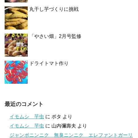
丸干し芋づくりに挑戦
「やさい畑」2月号監修
ドライトマト作り
最近のコメント
イモムシ 芋虫
に
ポタ
より
イモムシ 芋虫
に
山内彌壽夫
より
ジャンボニンニク 無臭ニンニク エレファントガーリ