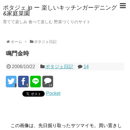
ポタジェ.jp ー 楽しいキッチンガーデニング
&家庭菜園
育てて楽しみ 食べて楽しむ 野菜づくりのサイト
ホーム
ポタジェ日記
鳴門金時
2006/10/22
ポタジェ日記
14
14
Pocket
この画像は、先日掘り取ったサツマイモ。買い置きし