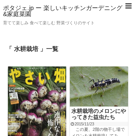
ポタジェ.jp ー 楽しいキッチンガーデニング
&家庭菜園
育てて楽しみ 食べて楽しむ 野菜づくりのサイト
「 水耕栽培 」一覧
水耕栽培のメロンにや
ってきた益虫たち
2015/11/23
この夏、2階の物干し場で
メロンを水耕栽培してみ