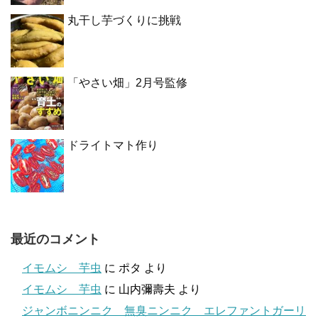
丸干し芋づくりに挑戦
「やさい畑」2月号監修
ドライトマト作り
最近のコメント
イモムシ 芋虫
に
ポタ
より
イモムシ 芋虫
に
山内彌壽夫
より
ジャンボニンニク 無臭ニンニク エレファントガーリ