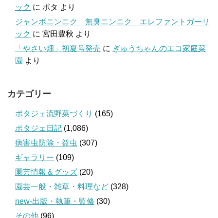
ック
に
ポタ
より
ジャンボニンニク 無臭ニンニク エレファントガーリ
ック
に
宮田豊秋
より
「やさい畑」初夏号発売
に
ぎゅうちゃんのエコ家庭菜
園
より
カテゴリー
ポタジェ流野菜づくり
(165)
ポタジェ日記
(1,086)
病害虫防除・益虫
(307)
ギャラリー
(109)
園芸情報＆グッズ
(20)
園芸一般・雑草・料理など
(328)
new-出版・執筆・監修
(30)
その他
(96)