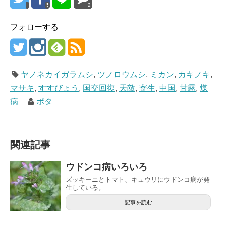
2
フォローする
ヤノネカイガラムシ
,
ツノロウムシ
,
ミカン
,
カキノキ
,
マサキ
,
すすびょう
,
国交回復
,
天敵
,
寄生
,
中国
,
甘露
,
煤
病
ポタ
関連記事
ウドンコ病いろいろ
ズッキーニとトマト、キュウリにウドンコ病が発
生している。
記事を読む