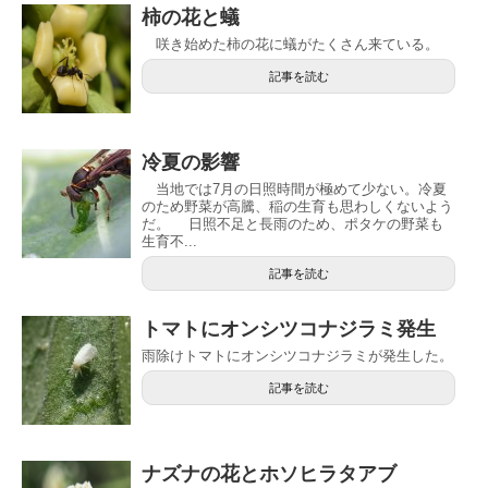
柿の花と蟻
咲き始めた柿の花に蟻がたくさん来ている。
記事を読む
冷夏の影響
当地では7月の日照時間が極めて少ない。冷夏
のため野菜が高騰、稲の生育も思わしくないよう
だ。 日照不足と長雨のため、ポタケの野菜も
生育不...
記事を読む
トマトにオンシツコナジラミ発生
雨除けトマトにオンシツコナジラミが発生した。
記事を読む
ナズナの花とホソヒラタアブ