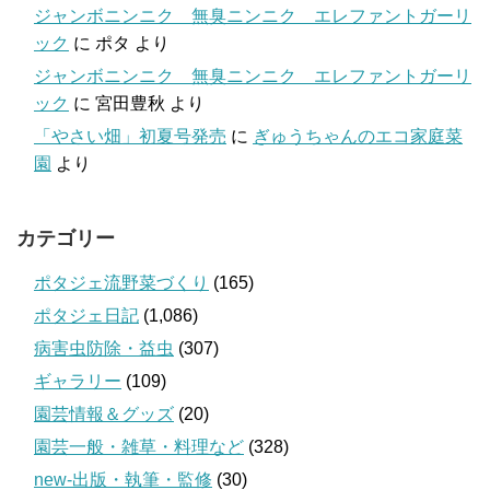
ジャンボニンニク 無臭ニンニク エレファントガーリ
ック
に
ポタ
より
ジャンボニンニク 無臭ニンニク エレファントガーリ
ック
に
宮田豊秋
より
「やさい畑」初夏号発売
に
ぎゅうちゃんのエコ家庭菜
園
より
カテゴリー
ポタジェ流野菜づくり
(165)
ポタジェ日記
(1,086)
病害虫防除・益虫
(307)
ギャラリー
(109)
園芸情報＆グッズ
(20)
園芸一般・雑草・料理など
(328)
new-出版・執筆・監修
(30)