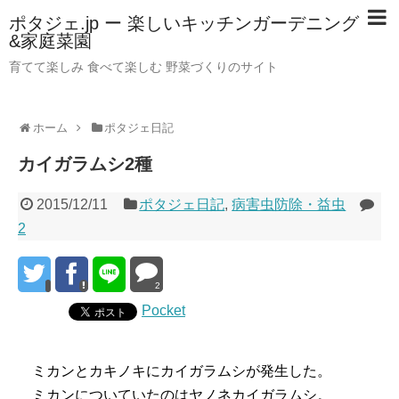
ポタジェ.jp ー 楽しいキッチンガーデニング
&家庭菜園
育てて楽しみ 食べて楽しむ 野菜づくりのサイト
ホーム
ポタジェ日記
カイガラムシ2種
2015/12/11
ポタジェ日記
,
病害虫防除・益虫
2
2
Pocket
ミカンとカキノキにカイガラムシが発生した。
ミカンについていたのはヤノネカイガラムシ。