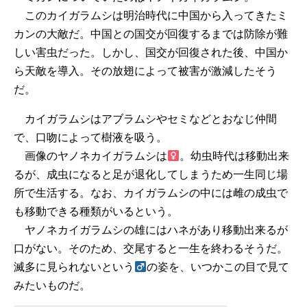
このカイガラムシは明治時代に中国から入ってきたミ
カンの大敵だ。中国との国交が回復するまでは防除が難
しい害虫だった。しかし、国交が回復された後、中国か
ら天敵を導入。その放翅によって被害が激減したそう
だ。
カイガラムシはアブラムシやセミなどとおなじ仲間
で、口吻によって樹液を吸う。
画像のヤノネカイガラムシは
。幼虫時代は移動出来
るが、成虫になると足が退化してしまうため一生同じ場
所で生活する。なお、カイガラムシの中には雌の成虫で
も移動できる種類がいるという。
ヤノネカイガラムシの雄にはハネがあり移動出来るが
口がない。そのため、交尾すると一生を終わるそうだ。
滅多に見られないという
の姿を、いつかこの目で見て
みたいものだ。