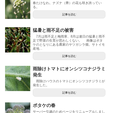
春たけなわ。ナズナ（薺）の花も咲き誇ってい
る。
記事を読む
猛暑と雨不足の被害
7月は雨不足と梅雨寒、8月は連日の猛暑と雨不
足で野菜の生育が思わしくない。 画像はポタ
ケのとなりにある農家のヤツガシラ畑。サトイモ
産地...
記事を読む
雨除けトマトにオンシツコナジラミ
発生
雨除けハウスのトマトにオンシツコナジラミが
発生した。
記事を読む
ポタケの春
サーバー引越のためページをリニューアルしまし