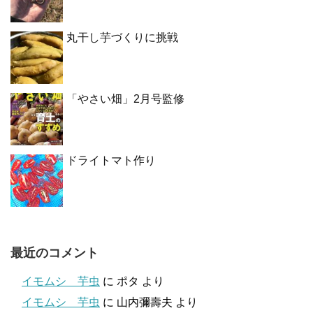
丸干し芋づくりに挑戦
「やさい畑」2月号監修
ドライトマト作り
最近のコメント
イモムシ 芋虫
に
ポタ
より
イモムシ 芋虫
に
山内彌壽夫
より