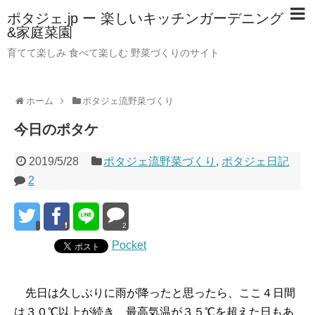
ポタジェ.jp ー 楽しいキッチンガーデニング
&家庭菜園
育てて楽しみ 食べて楽しむ 野菜づくりのサイト
ホーム
ポタジェ流野菜づくり
今日のポタケ
2019/5/28
ポタジェ流野菜づくり
,
ポタジェ日記
2
2
Pocket
先日は久しぶりに雨が降ったと思ったら、ここ４日間
は３０℃以上が続き、最高気温が３５℃を超えた日もあ