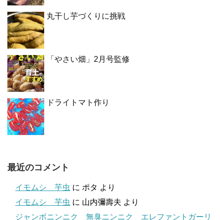
丸干し芋づくりに挑戦
「やさい畑」2月号監修
ドライトマト作り
最近のコメント
イモムシ 芋虫
に
ポタ
より
イモムシ 芋虫
に
山内彌壽夫
より
ジャンボニンニク 無臭ニンニク エレファントガーリ