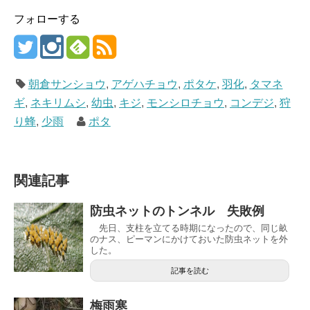
フォローする
朝倉サンショウ
,
アゲハチョウ
,
ポタケ
,
羽化
,
タマネ
ギ
,
ネキリムシ
,
幼虫
,
キジ
,
モンシロチョウ
,
コンデジ
,
狩
り蜂
,
少雨
ポタ
関連記事
防虫ネットのトンネル 失敗例
先日、支柱を立てる時期になったので、同じ畝
のナス、ピーマンにかけておいた防虫ネットを外
した。
記事を読む
梅雨寒