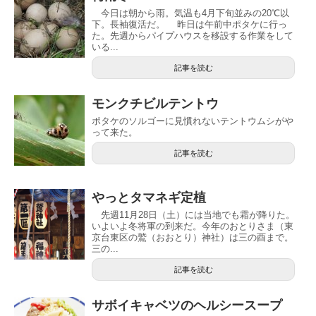
今日は朝から雨。気温も4月下旬並みの20℃以
下。長袖復活だ。 昨日は午前中ポタケに行っ
た。先週からパイプハウスを移設する作業をして
いる...
記事を読む
モンクチビルテントウ
ポタケのソルゴーに見慣れないテントウムシがや
って来た。
記事を読む
やっとタマネギ定植
先週11月28日（土）には当地でも霜が降りた。
いよいよ冬将軍の到来だ。今年のおとりさま（東
京台東区の鷲（おおとり）神社）は三の酉まで。
三の...
記事を読む
サボイキャベツのヘルシースープ