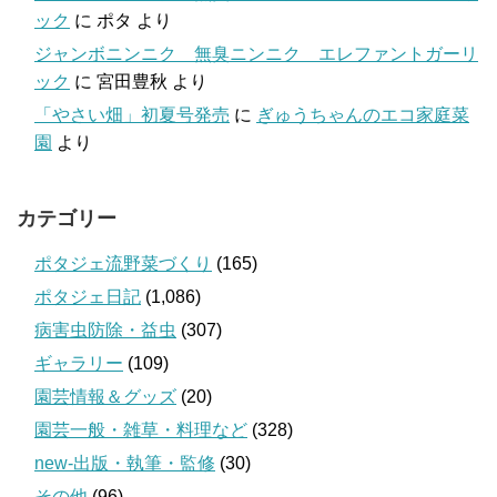
ック
に
ポタ
より
ジャンボニンニク 無臭ニンニク エレファントガーリ
ック
に
宮田豊秋
より
「やさい畑」初夏号発売
に
ぎゅうちゃんのエコ家庭菜
園
より
カテゴリー
ポタジェ流野菜づくり
(165)
ポタジェ日記
(1,086)
病害虫防除・益虫
(307)
ギャラリー
(109)
園芸情報＆グッズ
(20)
園芸一般・雑草・料理など
(328)
new-出版・執筆・監修
(30)
その他
(96)