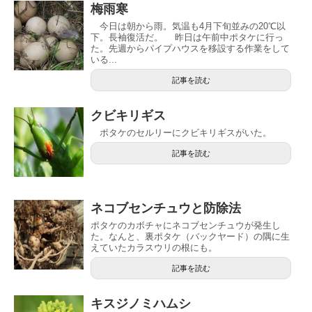
梅雨寒
今日は朝から雨。気温も4月下旬並みの20℃以
下。長袖復活だ。 昨日は午前中ポタケに行っ
た。先週からパイプハウスを移設する作業をして
いる...
記事を読む
クビキリギス
ポタケのセルリーにクビキリギスがいた。
記事を読む
ネコブセンチュウと防除法
ポタケのカボチャにネコブセンチュウが発生し
た。なんと、裏ポタケ（バックヤード）の隅に生
えていたカラスウリの根にも。
記事を読む
キスジノミハムシ