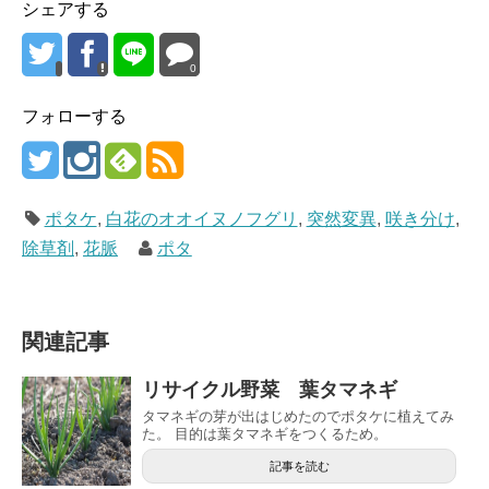
シェアする
0
フォローする
ポタケ
,
白花のオオイヌノフグリ
,
突然変異
,
咲き分け
,
除草剤
,
花脈
ポタ
関連記事
リサイクル野菜 葉タマネギ
タマネギの芽が出はじめたのでポタケに植えてみ
た。 目的は葉タマネギをつくるため。
記事を読む