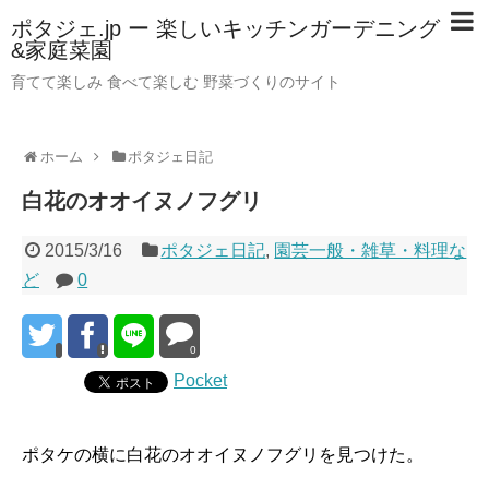
ポタジェ.jp ー 楽しいキッチンガーデニング
&家庭菜園
育てて楽しみ 食べて楽しむ 野菜づくりのサイト
ホーム
ポタジェ日記
白花のオオイヌノフグリ
2015/3/16
ポタジェ日記
,
園芸一般・雑草・料理な
ど
0
0
Pocket
ポタケの横に白花のオオイヌノフグリを見つけた。