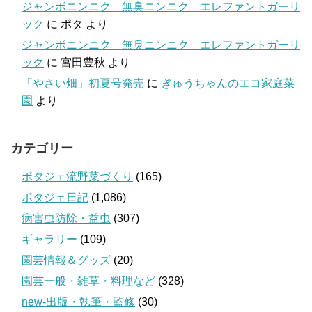
ジャンボニンニク 無臭ニンニク エレファントガーリ
ック
に
ポタ
より
ジャンボニンニク 無臭ニンニク エレファントガーリ
ック
に
宮田豊秋
より
「やさい畑」初夏号発売
に
ぎゅうちゃんのエコ家庭菜
園
より
カテゴリー
ポタジェ流野菜づくり
(165)
ポタジェ日記
(1,086)
病害虫防除・益虫
(307)
ギャラリー
(109)
園芸情報＆グッズ
(20)
園芸一般・雑草・料理など
(328)
new-出版・執筆・監修
(30)