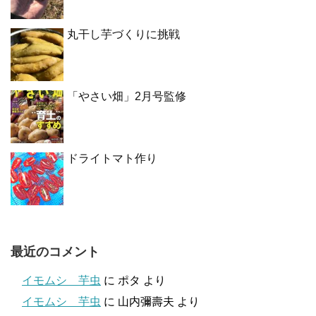
丸干し芋づくりに挑戦
「やさい畑」2月号監修
ドライトマト作り
最近のコメント
イモムシ 芋虫
に
ポタ
より
イモムシ 芋虫
に
山内彌壽夫
より