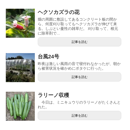
ヘクソカズラの花
畑の周囲に敷設してあるコンクリート板の間か
ら、何度刈り取ってもヘクソカズラが伸びて来
る。しぶとい蔓性の雑草だ。 刈り取って、根元
に除草剤で...
記事を読む
台風24号
昨夜は激しい風雨の音で寝付れなかったが、朝か
ら被害状況を確かめにポタケに行った。
記事を読む
ラリーノ収穫
今日は、ミニキュウリのラリーノがたくさんと
れた。
記事を読む